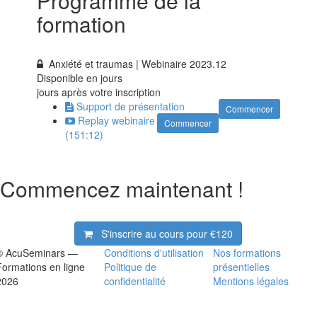
Programme de la
formation
Anxiété et traumas | Webinaire 2023.12
Disponible en
jours
jours après votre inscription
Support de présentation
Commencer
Replay webinaire
Commencer
(151:12)
Commencez maintenant !
S'inscrire au cours pour
€120
© AcuSeminars —
Conditions d'utilisation
Nos formations
Formations en ligne
Politique de
présentielles
2026
confidentialité
Mentions légales