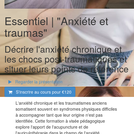
Essentiel | "Anxiété et
traumas"
Décrire l'anxiété chronique et
les chocs post-traumatiques et
situer leurs points de référence
Regarder la présentation
S'inscrire au cours pour
€120
L'anxiété chronique et les traumatismes anciens
somatisent souvent en syndromes physiques difficiles
à accompagner tant que leur origine n'est pas
identifiée. Cette formation à visée pédagogique
explore l'apport de l'acupuncture et de
l'auriculothérapie dans le champ de l'anxiété